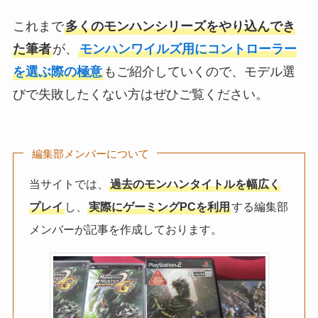
これまで
多くのモンハンシリーズをやり込んでき
た筆者
が、
モンハンワイルズ用にコントローラー
を選ぶ際の極意
もご紹介していくので、モデル選
びで失敗したくない方はぜひご覧ください。
編集部メンバーについて
当サイトでは、
過去のモンハンタイトルを幅広く
プレイ
し、
実際にゲーミングPCを利用
する編集部
メンバーが記事を作成しております。