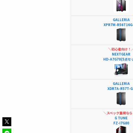
GALLERIA
XPR7M-R56T16G
＼初心者向け！
NEXTGEAR
HD-A7G70(5点セ
GALLERIA
XDR7A-R57T-G
＼スペック重視なら
G TUNE
FZ-I7G80