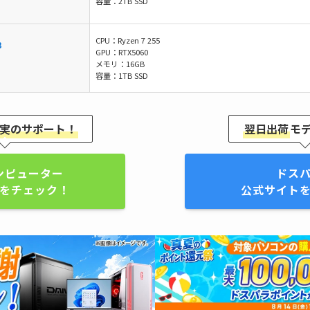
容量：2TB SSD
CPU：Ryzen 7 255
B
GPU：RTX5060
メモリ：16GB
容量：1TB SSD
実のサポート！
翌日出荷
モ
ンピューター
ドス
をチェック！
公式サイト