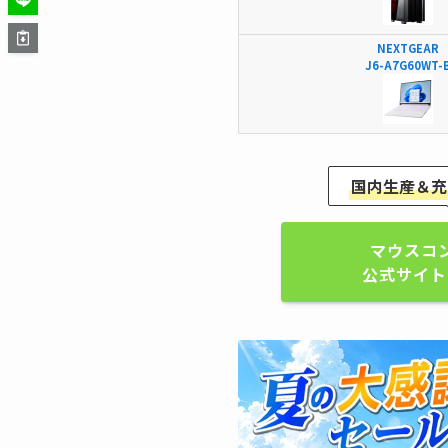
NEXTGEAR
J6-A7G60WT-
国内生産＆充
マウスコ
公式サイト