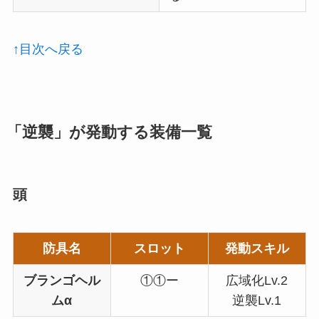
↑目次へ戻る
「逆襲」が発動する装備一覧
頭
防具名
スロット
発動スキル
ブランゴヘル
①①ー
広域化Lv.2
ムα
逆襲Lv.1