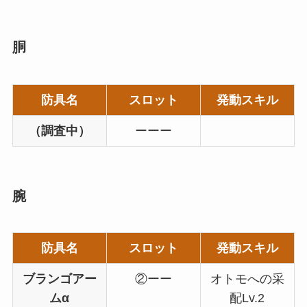
胴
防具名
スロット
発動スキル
（調査中）
ーーー
腕
防具名
スロット
発動スキル
ブランゴアー
②ーー
オトモへの采
ムα
配Lv.2