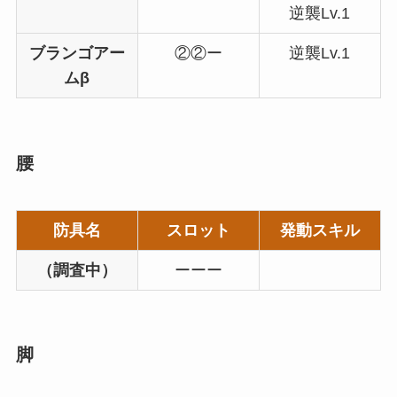
逆襲Lv.1
ブランゴアー
②②ー
逆襲Lv.1
ムβ
腰
防具名
スロット
発動スキル
（調査中）
ーーー
脚