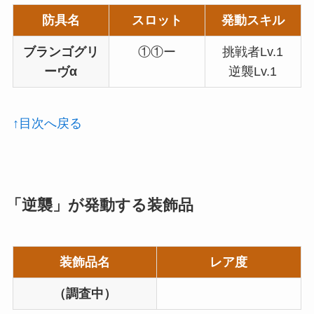
防具名
スロット
発動スキル
ブランゴグリ
①①ー
挑戦者Lv.1
ーヴα
逆襲Lv.1
↑目次へ戻る
「逆襲」が発動する装飾品
装飾品名
レア度
（調査中）