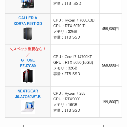
容量：1TB SSD
GALLERIA
CPU：Ryzen 7 7800X3D
XDR7A-R57T-GD
GPU：RTX 5070 Ti
459,980円
メモリ：32GB
容量：1TB SSD
＼スペック重視なら！
／
CPU：Core i7 14700KF
G TUNE
GPU：RTX 5080(16GB)
569,800円
FZ-I7G80
メモリ：32GB
容量：2TB SSD
NEXTGEAR
CPU：Ryzen 7 255
J6-A7G60WT-B
GPU：RTX5060
199,800円
メモリ：16GB
容量：1TB SSD