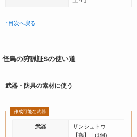
上々」
↑目次へ戻る
怪鳥の狩猟証Sの使い道
武器・防具の素材に使う
作成可能な武器
武器
ザンシュトウ
【鶏】Ⅰ(1個)