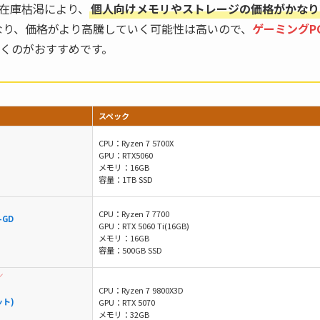
う在庫枯渇により、
個人向けメモリやストレージの価格がかなり
なり、価格がより高騰していく可能性は高いので、
ゲーミングP
くのがおすすめです。
スペック
CPU：Ryzen 7 5700X
GPU：RTX5060
メモリ：16GB
容量：1TB SSD
CPU：Ryzen 7 7700
-GD
GPU：RTX 5060 Ti(16GB)
メモリ：16GB
容量：500GB SSD
／
CPU：Ryzen 7 9800X3D
ット)
GPU：RTX 5070
メモリ：32GB