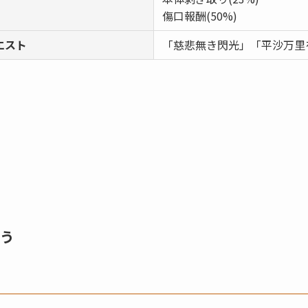
傷口報酬(50%)
エスト
「慈悲無き閃光」「平沙万里
う