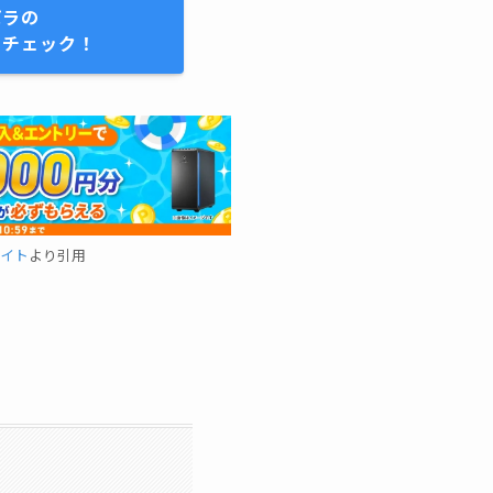
パラの
をチェック！
イト
より引用