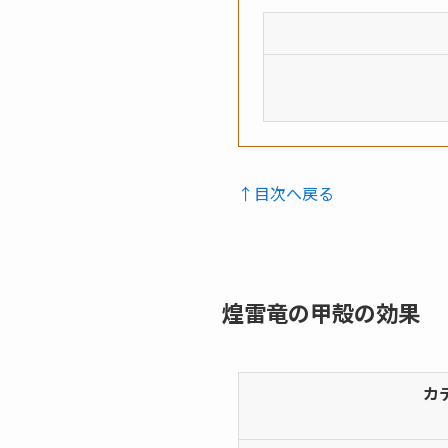
↑目次へ戻る
煌雷竜の甲殻の効果
カ