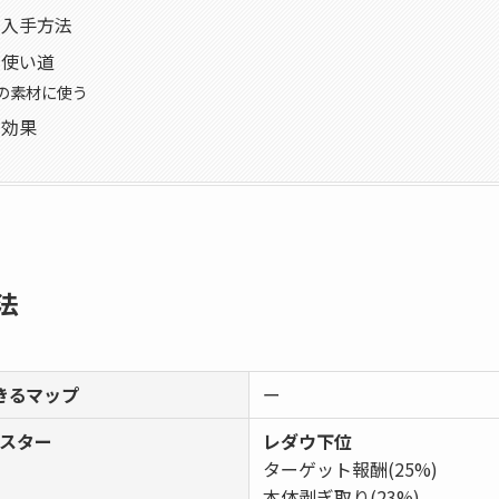
の入手方法
の使い道
の素材に使う
の効果
法
きるマップ
ー
スター
レダウ下位
ターゲット報酬(25%)
本体剥ぎ取り(23%)