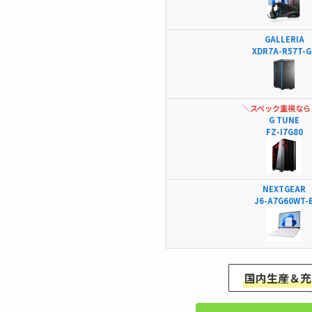
GALLERIA
XDR7A-R57T-G
＼スペック重視なら
G TUNE
FZ-I7G80
NEXTGEAR
J6-A7G60WT-
国内生産＆充