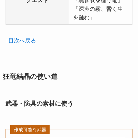
クエスト
「黒き衣を纏う竜」
「深淵の霧、昏く生
を蝕む」
↑目次へ戻る
狂竜結晶の使い道
武器・防具の素材に使う
作成可能な武器