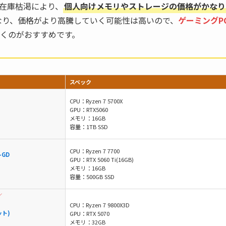
う在庫枯渇により、
個人向けメモリやストレージの価格がかなり
なり、価格がより高騰していく可能性は高いので、
ゲーミングP
くのがおすすめです。
スペック
CPU：Ryzen 7 5700X
GPU：RTX5060
メモリ：16GB
容量：1TB SSD
CPU：Ryzen 7 7700
-GD
GPU：RTX 5060 Ti(16GB)
メモリ：16GB
容量：500GB SSD
／
CPU：Ryzen 7 9800X3D
ット)
GPU：RTX 5070
メモリ：32GB