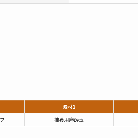
素材1
フ
捕獲用麻酔玉