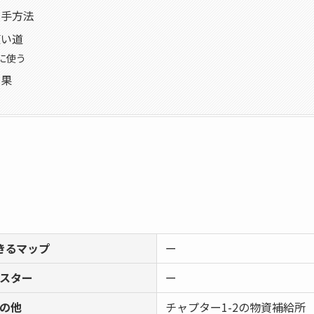
入手方法
使い道
に使う
効果
きるマップ
ー
スター
ー
の他
チャプター1-2の物資補給所