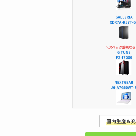
GALLERIA
XDR7A-R57T-G
＼スペック重視なら
G TUNE
FZ-I7G80
NEXTGEAR
J6-A7G60WT-
国内生産＆充