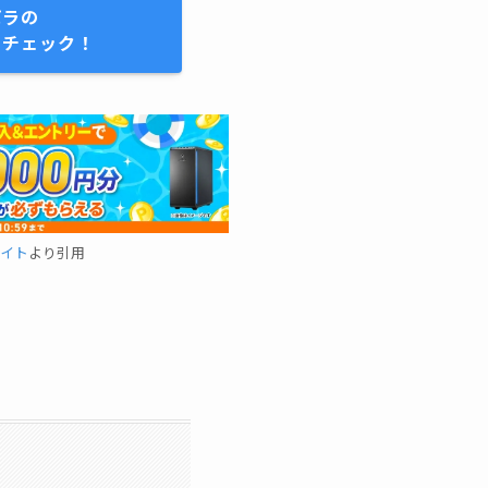
パラの
をチェック！
イト
より引用