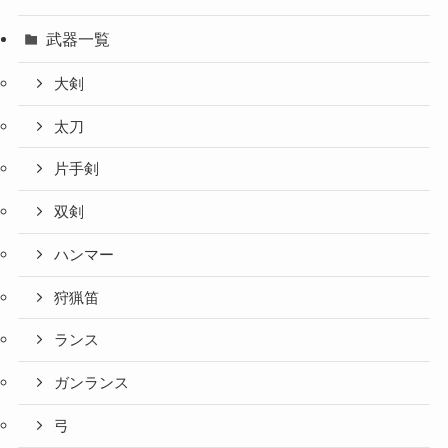
武器一覧
大剣
太刀
片手剣
双剣
ハンマー
狩猟笛
ランス
ガンランス
弓