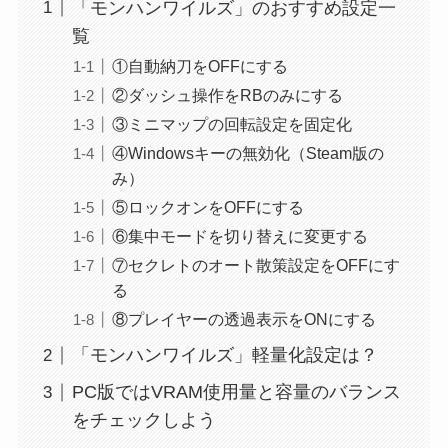
「モンハンワイルズ」のおすすめ設定一
覧
①自動納刀をOFFにする
②ダッシュ操作をRBのみにする
③ミニマップの回転設定を固定化
④Windowsキーの無効化（Steam版の
み）
⑤ロックオンをOFFにする
⑥集中モードを切り替えに変更する
⑦セクレトのオート散策設定をOFFにす
る
⑧プレイヤーの透過表示をONにする
「モンハンワイルズ」軽量化設定は？
PC版ではVRAM使用量と容量のバランス
をチェックしよう