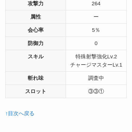
攻撃力
264
属性
ー
会心率
5％
防御力
0
スキル
特殊射撃強化Lv.2
チャージマスターLv.1
斬れ味
調査中
スロット
③③①
↑目次へ戻る