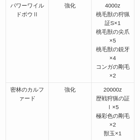
パワーワイル
強化
4000z
ドボウⅡ
桃毛獣の狩猟
証S×1
桃毛獣の尖爪
×5
桃毛獣の鋭牙
×4
コンガの剛毛
×2
密林のカルフ
強化
20000z
ァード
歴戦狩猟の証
Ⅰ×5
極彩色の剛毛
×2
獣玉×1