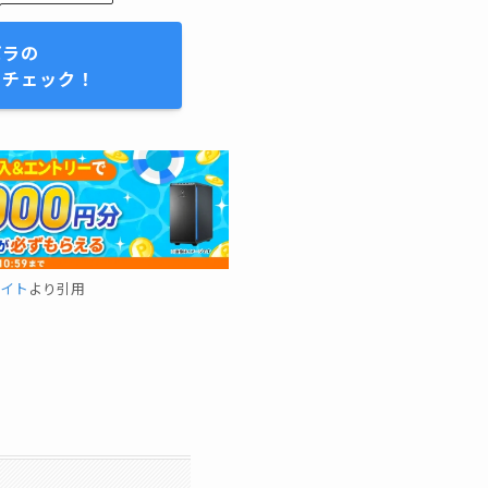
パラの
をチェック！
イト
より引用