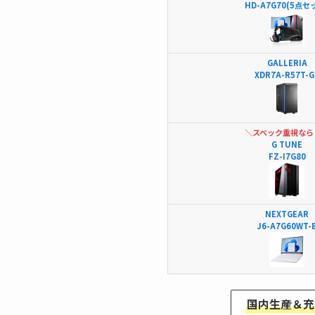
HD-A7G70(5点セ
GALLERIA
XDR7A-R57T-G
＼スペック重視なら
G TUNE
FZ-I7G80
NEXTGEAR
J6-A7G60WT-
国内生産＆充