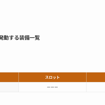
発動する装備一覧
スロット
ーーー