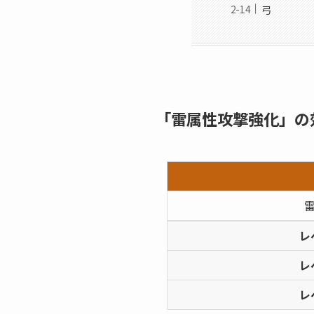
弓
「雷属性攻撃強化」の
レ
レ
レ