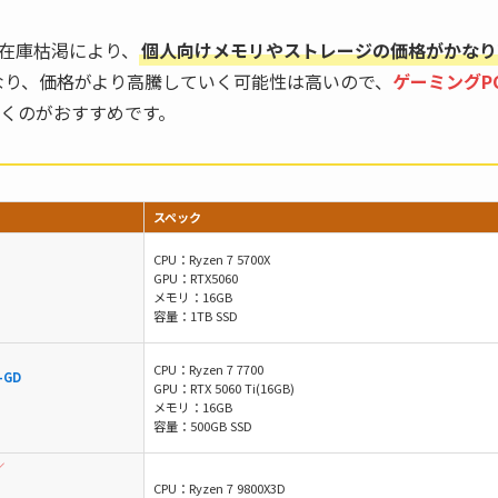
う在庫枯渇により、
個人向けメモリやストレージの価格がかなり
なり、価格がより高騰していく可能性は高いので、
ゲーミングP
くのがおすすめです。
スペック
CPU：Ryzen 7 5700X
GPU：RTX5060
メモリ：16GB
容量：1TB SSD
CPU：Ryzen 7 7700
-GD
GPU：RTX 5060 Ti(16GB)
メモリ：16GB
容量：500GB SSD
／
CPU：Ryzen 7 9800X3D