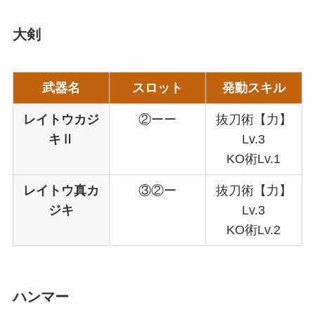
大剣
武器名
スロット
発動スキル
レイトウカジ
②ーー
抜刀術【力】
キⅡ
Lv.3
KO術Lv.1
レイトウ真カ
③②ー
抜刀術【力】
ジキ
Lv.3
KO術Lv.2
ハンマー