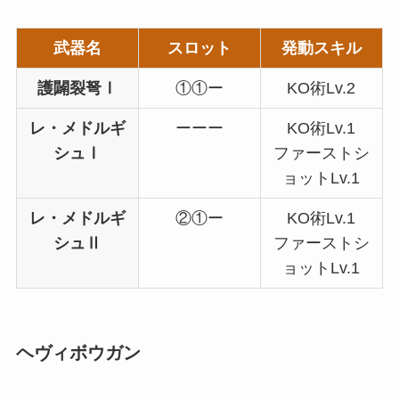
武器名
スロット
発動スキル
護闢裂弩Ⅰ
①①ー
KO術Lv.2
レ・メドルギ
ーーー
KO術Lv.1
シュⅠ
ファーストシ
ョットLv.1
レ・メドルギ
②①ー
KO術Lv.1
シュⅡ
ファーストシ
ョットLv.1
ヘヴィボウガン