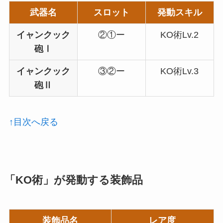
武器名
スロット
発動スキル
イャンクック
②①ー
KO術Lv.2
砲Ⅰ
イャンクック
③②ー
KO術Lv.3
砲Ⅱ
↑目次へ戻る
「KO術」が発動する装飾品
装飾品名
レア度