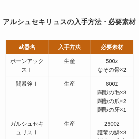
アルシュセキリュスの入手方法・必要素材
武器名
入手方法
必要素材
ボーンアック
生産
500z
スⅠ
なぞの骨×2
闘暴斧Ⅰ
生産
800z
闢獣の毛×3
闢獣の爪×2
闢獣の牙×1
ガルシュセキ
生産
2600z
ュリスⅠ
護竜の鱗×3