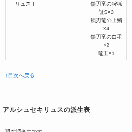
リュスⅠ
鎖刃竜の狩猟
証S×3
鎖刃竜の上鱗
×4
鎖刃竜の白毛
×2
竜玉×1
↑目次へ戻る
アルシュセキリュスの派生表
現在調査中です。