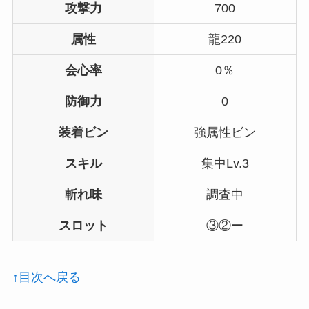
攻撃力
700
属性
龍220
会心率
0％
防御力
0
装着ビン
強属性ビン
スキル
集中Lv.3
斬れ味
調査中
スロット
③②ー
↑目次へ戻る