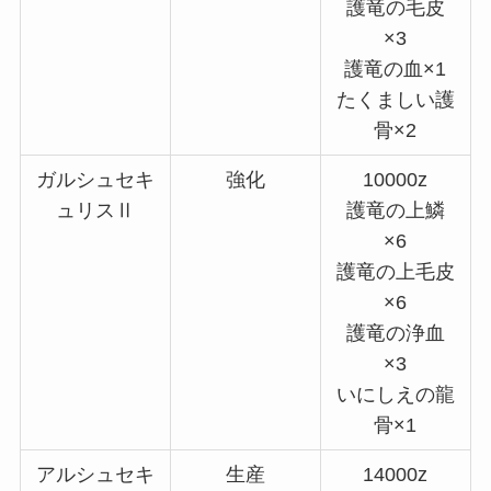
護竜の毛皮
×3
護竜の血×1
たくましい護
骨×2
ガルシュセキ
強化
10000z
ュリスⅡ
護竜の上鱗
×6
護竜の上毛皮
×6
護竜の浄血
×3
いにしえの龍
骨×1
アルシュセキ
生産
14000z