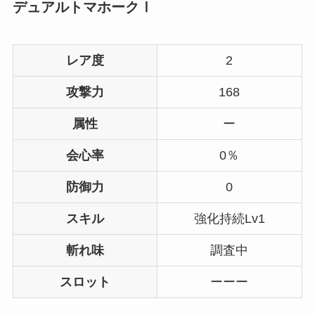
デュアルトマホークⅠ
レア度
2
攻撃力
168
属性
ー
会心率
0％
防御力
0
スキル
強化持続Lv1
斬れ味
調査中
スロット
ーーー