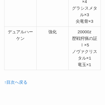
×4
グラシスメタ
ル×3
尖竜骨×3
デュアルハー
強化
20000z
ケン
歴戦狩猟の証
Ⅰ×5
ノヴァクリス
タル×1
竜玉×1
↑目次へ戻る