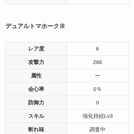
デュアルトマホークⅢ
レア度
6
攻撃力
266
属性
ー
会心率
0％
防御力
0
スキル
強化持続Lv3
斬れ味
調査中