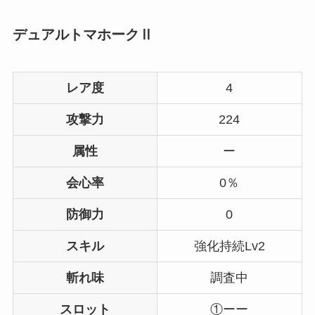
デュアルトマホークⅡ
レア度
4
攻撃力
224
属性
ー
会心率
0％
防御力
0
スキル
強化持続Lv2
斬れ味
調査中
スロット
①ーー