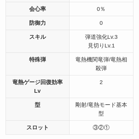
会心率
0％
防御力
0
スキル
弾道強化Lv.3
見切りLv.1
特殊弾
竜熱機関竜弾/竜熱相
殺弾
竜熱ゲージ回復効率
2
Lv
型
剛射/竜熱モード基本
型
スロット
③②①