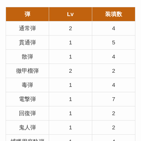
弾
Lv
装填数
通常弾
2
4
貫通弾
1
5
散弾
1
4
徹甲榴弾
2
2
毒弾
1
4
電撃弾
1
7
回復弾
1
2
鬼人弾
1
2