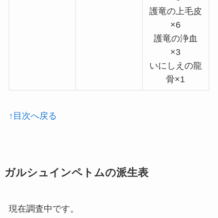
護竜の上毛皮
×6
護竜の浄血
×3
いにしえの龍
骨×1
↑目次へ戻る
ガルシュインペトムの派生表
現在調査中です。