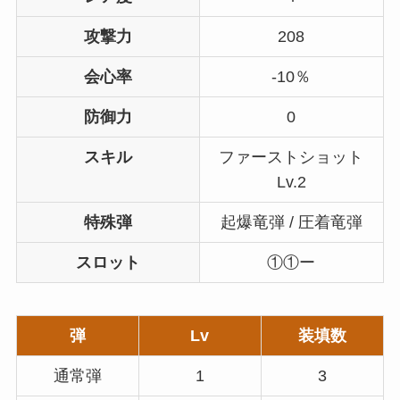
攻撃力
208
会心率
-10％
防御力
0
スキル
ファーストショット
Lv.2
特殊弾
起爆竜弾 / 圧着竜弾
スロット
①①ー
弾
Lv
装填数
通常弾
1
3