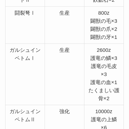
闘裂弩Ⅰ
生産
800z
闢獣の毛×3
闢獣の爪×2
闢獣の牙×1
ガルシュイン
生産
2600z
ペトムⅠ
護竜の鱗×3
護竜の毛皮
×3
護竜の血×1
たくましい護
骨×2
ガルシュイン
強化
10000z
ペトムⅡ
護竜の上鱗
×6