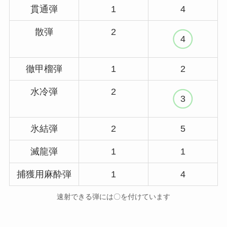
貫通弾
1
4
散弾
2
4
徹甲榴弾
1
2
水冷弾
2
3
氷結弾
2
5
滅龍弾
1
1
捕獲用麻酔弾
1
4
速射できる弾には〇を付けています