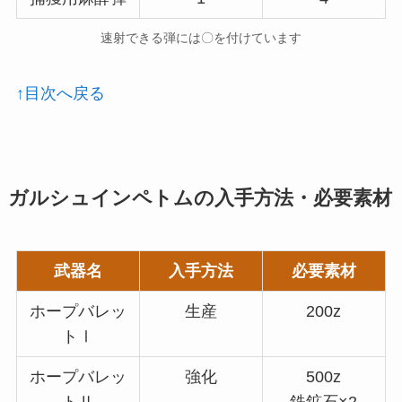
速射できる弾には〇を付けています
↑目次へ戻る
ガルシュインペトムの入手方法・必要素材
武器名
入手方法
必要素材
ホープバレッ
生産
200z
トⅠ
ホープバレッ
強化
500z
トⅡ
鉄鉱石×2