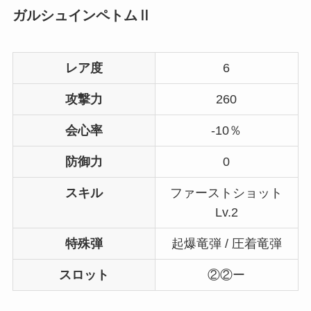
ガルシュインペトムⅡ
レア度
6
攻撃力
260
会心率
-10％
防御力
0
スキル
ファーストショット
Lv.2
特殊弾
起爆竜弾 / 圧着竜弾
スロット
②②ー