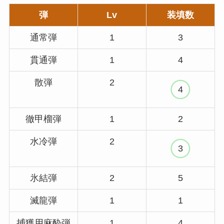
弾
Lv
装填数
通常弾
1
3
貫通弾
1
4
散弾
2
4
徹甲榴弾
1
2
水冷弾
2
3
氷結弾
2
5
滅龍弾
1
1
捕獲用麻酔弾
1
4