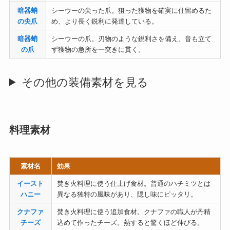
暗器蛸
シーウーの尖った爪。狙った獲物を確実に仕留めるた
の尖爪
め、より長く鋭利に発達している。
暗器蛸
シーウーの爪。刃物のような鋭利さを備え、音も立て
の爪
ず獲物の急所を一突きに貫く。
その他の装備素材を見る
料理素材
素材名
効果
イースト
焚き火料理に使う仕上げ食材。普通のハチミツとは
ハニー
異なる独特の風味があり、隠し味にピッタリ。
クナファ
焚き火料理に使う追加食材。クナファの職人が丹精
チーズ
込めて作ったチーズ。熱すると驚くほど伸びる。