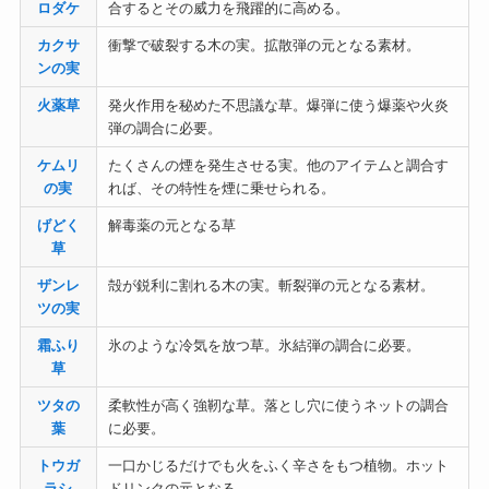
ロダケ
合するとその威力を飛躍的に高める。
カクサ
衝撃で破裂する木の実。拡散弾の元となる素材。
ンの実
火薬草
発火作用を秘めた不思議な草。爆弾に使う爆薬や火炎
弾の調合に必要。
ケムリ
たくさんの煙を発生させる実。他のアイテムと調合す
の実
れば、その特性を煙に乗せられる。
げどく
解毒薬の元となる草
草
ザンレ
殻が鋭利に割れる木の実。斬裂弾の元となる素材。
ツの実
霜ふり
氷のような冷気を放つ草。氷結弾の調合に必要。
草
ツタの
柔軟性が高く強靭な草。落とし穴に使うネットの調合
葉
に必要。
トウガ
一口かじるだけでも火をふく辛さをもつ植物。ホット
ラシ
ドリンクの元となる。