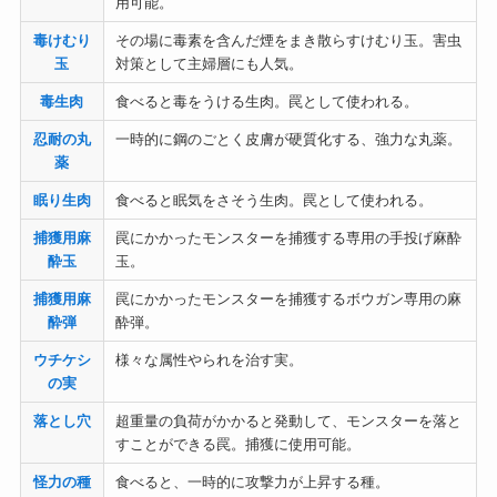
用可能。
毒けむり
その場に毒素を含んだ煙をまき散らすけむり玉。害虫
玉
対策として主婦層にも人気。
毒生肉
食べると毒をうける生肉。罠として使われる。
忍耐の丸
一時的に鋼のごとく皮膚が硬質化する、強力な丸薬。
薬
眠り生肉
食べると眠気をさそう生肉。罠として使われる。
捕獲用麻
罠にかかったモンスターを捕獲する専用の手投げ麻酔
酔玉
玉。
捕獲用麻
罠にかかったモンスターを捕獲するボウガン専用の麻
酔弾
酔弾。
ウチケシ
様々な属性やられを治す実。
の実
落とし穴
超重量の負荷がかかると発動して、モンスターを落と
すことができる罠。捕獲に使用可能。
怪力の種
食べると、一時的に攻撃力が上昇する種。