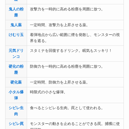
鬼人の粉
攻撃力を一時的に高める粉塵を周囲に放つ。
塵
鬼人薬
一定時間、攻撃力を上昇させる薬。
けむり玉
着弾地点から広い範囲に煙を発散し、モンスターの視
界を遮る。
元気ドリ
スタミナを回復するドリンク。眠気もスッキリ！
ンコ
硬化の粉
防御力を一時的に高める粉塵を周囲に放つ。
塵
硬化薬
一定時間、防御力を上昇させる薬。
小タル爆
時限式の小さな爆弾。
弾
シビレ生
食べるとシビレる生肉。罠として使われる。
肉
シビレ罠
モンスターの動きを止めることができる罠。捕獲に使