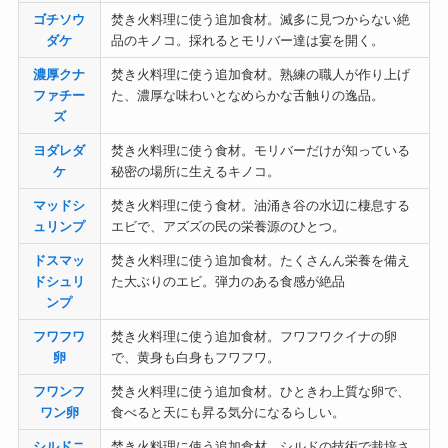
ゴチソウ
焚き火料理に使う追加食材。滅多に見つからない絶
ダケ
品のキノコ。採れるとモリバー達は宴を開く。
濃厚クナ
焚き火料理に使う追加食材。熟練の職人が作り上げ
ファチー
た、濃厚な味わいとなめらかな舌触りの逸品。
ズ
ヨダレダ
焚き火料理に使う食材。モリバーだけが知っている
ケ
秘密の場所に生えるキノコ。
マッドシ
焚き火料理に使う食材。油涌き谷の水辺に棲息する
ュリンプ
エビで、アズズの民の栄養源のひとつ。
ドスマッ
焚き火料理に使う追加食材。たくさんん栄養を備え
ドシュリ
た大ぶりのエビ。弾力のある食感が絶品
ンプ
フワフワ
焚き火料理に使う追加食材。フワフワクイナの卵
卵
で、黄身も白身もフワフワ。
フワンフ
焚き火料理に使う追加食材。ひときわ上質な卵で、
ワン卵
食べると天にも昇る気分になるらしい。
シルドニ
焚き火料理に使う追加食材。シルドの技術で栽培さ