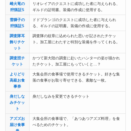
雌火竜の
リオレイアのクエストに成功した者に与えられる、
狩猟証S
ギルドの証明書。装備の作成に使用する。
雪獅子の
ドドブランゴのクエストに成功した者に与えられ
狩猟証S
る、ギルドの証明書。装備の作成に使用する。
調査隊耳
調査隊の紋章に込められた思いが記されたチケッ
飾りチケ
ト。加工屋にわたすと特別な装備を作ってくれる。
ット
調査団チ
かつて新大陸の調査に赴いたハンターの姿が描かれ
ケット
たチケット。加工屋にもっていくと…？
よりどり
大集会所の食事場で使用できるチケット。好きな集
高級お食
落の食事がお取り寄せできる、素敵な一枚。
事券
身だしな
身だしなみを変更できるチケット
みチケッ
ト
アズズお
大集会所の食事場で、「あつあつアズズ料理」を食
届け食事
べるためのチケット。
券