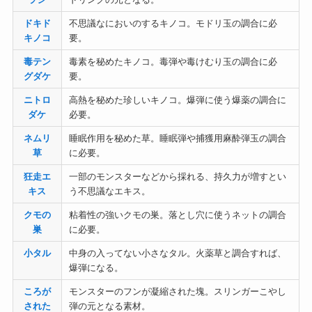
ドキド
不思議なにおいのするキノコ。モドリ玉の調合に必
キノコ
要。
毒テン
毒素を秘めたキノコ。毒弾や毒けむり玉の調合に必
グダケ
要。
ニトロ
高熱を秘めた珍しいキノコ。爆弾に使う爆薬の調合に
ダケ
必要。
ネムリ
睡眠作用を秘めた草。睡眠弾や捕獲用麻酔弾玉の調合
草
に必要。
狂走エ
一部のモンスターなどから採れる、持久力が増すとい
キス
う不思議なエキス。
クモの
粘着性の強いクモの巣。落とし穴に使うネットの調合
巣
に必要。
小タル
中身の入ってない小さなタル。火薬草と調合すれば、
爆弾になる。
ころが
モンスターのフンが凝縮された塊。スリンガーこやし
された
弾の元となる素材。