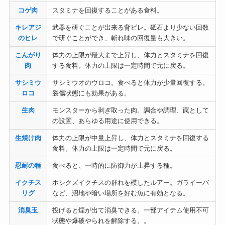
コゲ肉
スタミナを回復することがある食料。
キレアジ
武器を研ぐことが出来る背ビレ。砥石より少ない回数
のヒレ
で研ぐことができ、斬れ味の回復量も大きい。
こんがり
体力の上限が最大まで上昇し、体力とスタミナを回復
肉
する食料。体力の上限は一定時間で元に戻る。
サシミウ
サシミウオのウロコ。食べると体力が少量回復する。
ロコ
裂傷状態にも効果がある。
生肉
モンスターから剥ぎ取った肉。調合や調理、罠として
の設置、あらゆる用途に使用できる。
生焼け肉
体力の上限が中量上昇し、体力とスタミナを回復する
食料。体力の上限は一定時間で元に戻る。
忍耐の種
食べると、一時的に防御力が上昇する種。
イクチス
ホシクズイクチスの群れを模したルアー。ガライーバ
リグ
など、沼地や暗い場所を好む魚に有効となる。
消臭玉
投げると煙が出て消臭できる。一部アイテム使用不可
状態や爆破やられを解除する。。