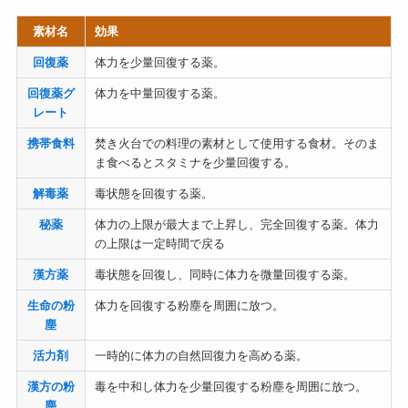
素材名
効果
回復薬
体力を少量回復する薬。
回復薬グ
体力を中量回復する薬。
レート
携帯食料
焚き火台での料理の素材として使用する食材。そのま
ま食べるとスタミナを少量回復する。
解毒薬
毒状態を回復する薬。
秘薬
体力の上限が最大まで上昇し、完全回復する薬。体力
の上限は一定時間で戻る
漢方薬
毒状態を回復し、同時に体力を微量回復する薬。
生命の粉
体力を回復する粉塵を周囲に放つ。
塵
活力剤
一時的に体力の自然回復力を高める薬。
漢方の粉
毒を中和し体力を少量回復する粉塵を周囲に放つ。
塵