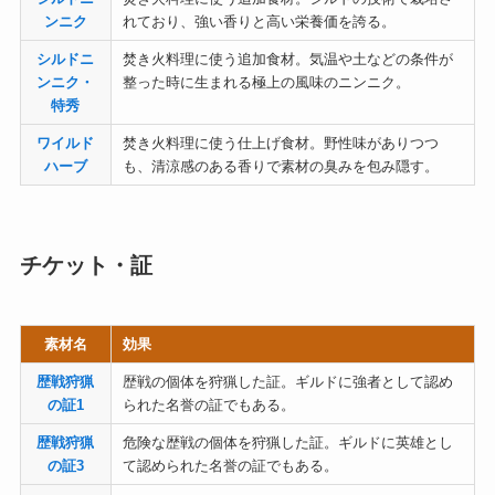
ンニク
れており、強い香りと高い栄養価を誇る。
シルドニ
焚き火料理に使う追加食材。気温や土などの条件が
ンニク・
整った時に生まれる極上の風味のニンニク。
特秀
ワイルド
焚き火料理に使う仕上げ食材。野性味がありつつ
ハーブ
も、清涼感のある香りで素材の臭みを包み隠す。
チケット・証
素材名
効果
歴戦狩猟
歴戦の個体を狩猟した証。ギルドに強者として認め
の証1
られた名誉の証でもある。
歴戦狩猟
危険な歴戦の個体を狩猟した証。ギルドに英雄とし
の証3
て認められた名誉の証でもある。