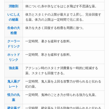
消散剤
体についた糸や氷などをはじき飛ばす不思議な薬。
いにしえ
体力とスタミナの上限が最大まで上昇し、完全回復す
の秘薬
る薬。体力の上限は一定時間で元に戻る。
生命の大
体力を大きく回復する粉塵を周囲に放つ。
粉塵
クーラー
一定時間、暑さを緩和する飲料。
ドリンク
ホットド
一定時間、寒さを緩和する飲料。
リンク
強走薬
アクション時のスタミナ消費量を一時的に軽減する
薬。スタミナも回復できる。
鬼人薬グ
一定時間、鬼人薬を上回る攻撃力が得られると伝わる
レート
幻の薬。
怪力の丸
一定時間、鬼神のごとき力が得られる強力な丸薬。
薬
硬化薬グ
一定時間、硬化薬を上回る防御力が得られると伝わる