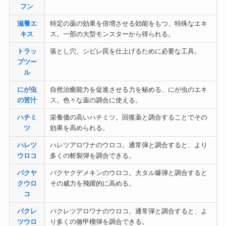
フン
滋養エ
特定の薬の効果を倍増させる効能をもつ、特殊なエキ
キス
ス。一部の大型モンスターから得られる。
トラッ
落とし穴、シビレ罠を仕上げるために必要な工具。
プツー
ル
にが虫
自然治癒能力を促進させる力を秘める、にが虫のエキ
の苦汁
ス。色々な薬の調合に使える。
ハチミ
栄養価の高いハチミツ。回復薬と調合することでその
ツ
効果を高められる。
ハレツ
ハレツアロワナのウロコ。通常弾と調合すると、より
ウロコ
多くの斬裂弾を調合できる。
バクヤ
バクヤクデメキンのウロコ。大タル爆弾と調合すると
クウロ
その威力を飛躍的に高める。
コ
バクレ
バクレツアロワナのウロコ。通常弾と調合すると、よ
ツウロ
り多くの徹甲榴弾を調合できる。