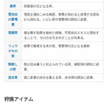
薬草
回復薬の元となる草。
雷光虫
電気を溜めこめる物質。衝撃が加わると放電する昆虫
の蓄電
から採れる。シビレ罠や電撃弾の調合に必要。
素
落陽草
傷を癒す効果を秘めた植物。不死虫のエキスと調合す
ることで、その力を引き出すことが出来る。
リュウ
衝撃で爆発する木の実。竜撃弾の元となる素材
ゲキの
実
龍殺し
龍が忌み嫌うと伝えられている実。滅龍弾の調合に必
の実
要。
流水草
葉に多量の水分を蓄える草。水冷弾の調合に必要。
狩猟アイテム