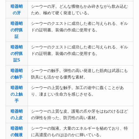
暗器蛸
シーウーの牙。どんな獲物もかみ砕きながら飲み込む
の牙
ため、極めて硬く発達している。
暗器蛸
シーウーのクエストに成功した者に与えられる、ギル
の狩猟
ドの証明書。装備の作成に使用する。
証
暗器蛸
シーウーのクエストに成功した者に与えられる、ギル
の狩猟
ドの証明書。装備の作成に使用する。
証S
暗器蛸
シーウーの触手。弾性の高い発達した筋肉は武器にも
の触手
防具にも活かせる優秀な素材。
暗器蛸
シーウーの上質な触手。加工の途中に蠢くことがあ
の上触
り、凄まじい生命力を感じさせる。
手
暗器蛸
シーウーの上質な皮。護竜の爪や牙をはねのけるほど
の上皮
の弾性を持った、防刃性の高い素材。
暗器蛸
シーウーの髄液。大量のエネルギーを秘めており、特
の髄液
に高濃度のものはほのかに輝いている。