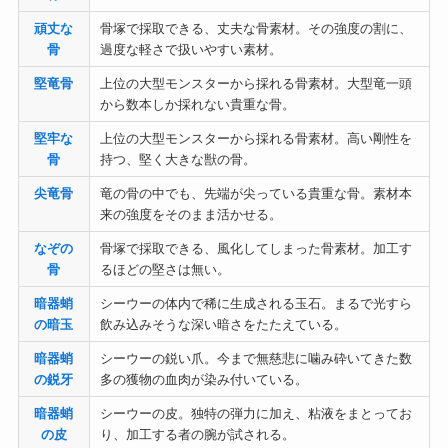
頑丈な
骨塚で採取できる、丈夫な骨素材。その強度の割に、
骨
過度な軽さで扱いやすい素材。
堅竜骨
上位の大型モンスターから採れる骨素材。大型竜一頭
から数本しか採れない貴重な骨。
堅牢な
上位の大型モンスターから採れる骨素材。高い剛性を
骨
持つ、堅く大きな獣の骨。
尖竜骨
竜の骨の中でも、先端が尖っている貴重な骨。素材本
来の強度をそのまま活かせる。
なぞの
骨塚で採取できる、風化してしまった骨素材。加工す
骨
るほどの堅さは無い。
暗器蛸
シーウーの体内で稀に生成される玉石。まるで光すら
の暗玉
飲み込みそうな深い暗さをたたえている。
暗器蛸
シーウーの鋭い爪。今まで無慈悲に噛み砕いてきた数
の鋭牙
多の獲物の血肉が染み付いている。
暗器蛸
シーウーの皮。独特の弾力に加え、粘液をまとってお
の皮
り、加工する者の腕が試される。