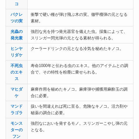
コ
バクレ
衝撃で硬い種が弾け飛ぶ木の実。徹甲榴弾の元となる
ツの実
素材。
光蟲の
強烈な光を持つ発光器官を備えた虫。採集によって、
発光素
スリンガー閃光弾の元となる素材が得られる。
ヒンヤ
クーラードリンクの元となる冷気を秘めたキノコ。
リダケ
不死虫
寿命1000年と伝わる虫のエキス。他のアイテムとの調
のエキ
合で、その特性を粉塵に乗せられる。
ス
マヒダ
麻痺作用を秘めたキノコ。麻痺弾や捕獲用麻酔玉の調
ケ
合に必要。
マンド
扱いを間違えれば死に至る、危険なキノコ。活力剤や
ラゴラ
秘薬の調合に必要。
モンス
強烈なにおいを発するモノ。スリンガーこやし弾の元
ターの
となる。
フン